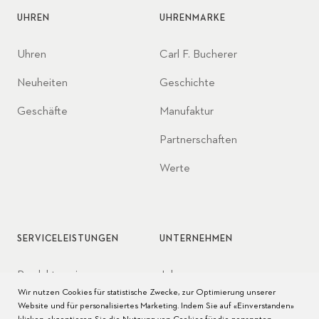
UHREN
UHRENMARKE
Uhren
Carl F. Bucherer
Neuheiten
Geschichte
Geschäfte
Manufaktur
Partnerschaften
Werte
SERVICELEISTUNGEN
UNTERNEHMEN
Produktservice
Jobs
Wir nutzen Cookies für statistische Zwecke, zur Optimierung unserer
Pflege der Uhr
Presse
Website und für personalisiertes Marketing. Indem Sie auf «Einverstanden»