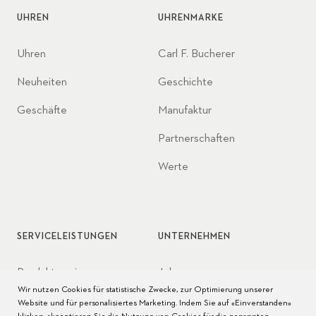
UHREN
UHRENMARKE
Uhren
Carl F. Bucherer
Neuheiten
Geschichte
Geschäfte
Manufaktur
Partnerschaften
Werte
SERVICELEISTUNGEN
UNTERNEHMEN
Produktservice
Jobs
Wir nutzen Cookies für statistische Zwecke, zur Optimierung unserer
Pflege der Uhr
Presse
Website und für personalisiertes Marketing. Indem Sie auf «Einverstanden»