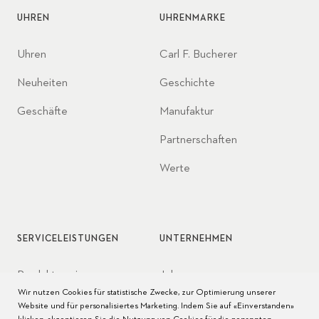
UHREN
UHRENMARKE
Uhren
Carl F. Bucherer
Neuheiten
Geschichte
Geschäfte
Manufaktur
Partnerschaften
Werte
SERVICELEISTUNGEN
UNTERNEHMEN
Produktservice
Jobs
Wir nutzen Cookies für statistische Zwecke, zur Optimierung unserer
Pflege der Uhr
Presse
Website und für personalisiertes Marketing. Indem Sie auf «Einverstanden»