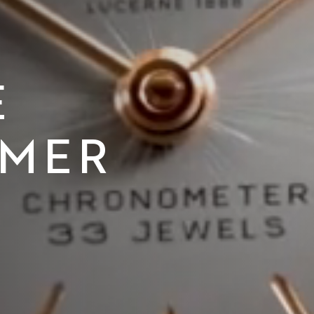
E
IMER