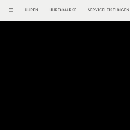
Direkt
zum
UHREN
UHRENMARKE
SERVICELEISTUNGEN
Inhalt