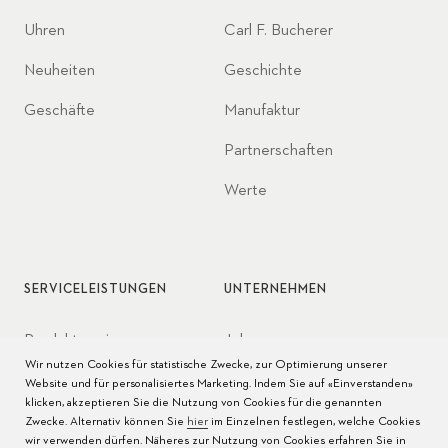
Uhren
Carl F. Bucherer
Neuheiten
Geschichte
Geschäfte
Manufaktur
Partnerschaften
Werte
SERVICELEISTUNGEN
UNTERNEHMEN
Produktservice
Jobs
Wir nutzen Cookies für statistische Zwecke, zur Optimierung unserer
Pflege der Uhr
Presse
Website und für personalisiertes Marketing. Indem Sie auf «Einverstanden»
klicken, akzeptieren Sie die Nutzung von Cookies für die genannten
Bedienungsanleitungen
Kontakt
Zwecke. Alternativ können Sie
hier
im Einzelnen festlegen, welche Cookies
wir verwenden dürfen. Näheres zur Nutzung von Cookies erfahren Sie in