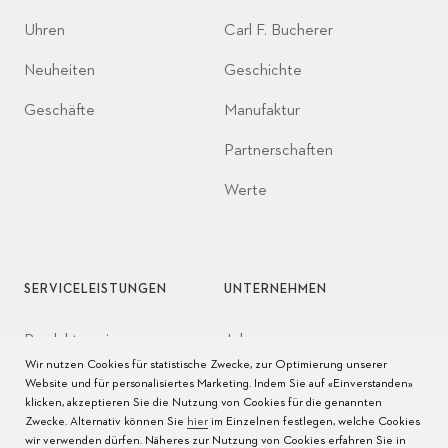
Uhren
Carl F. Bucherer
Neuheiten
Geschichte
Geschäfte
Manufaktur
Partnerschaften
Werte
SERVICELEISTUNGEN
UNTERNEHMEN
Produktservice
Jobs
Wir nutzen Cookies für statistische Zwecke, zur Optimierung unserer
Pflege der Uhr
Presse
Website und für personalisiertes Marketing. Indem Sie auf «Einverstanden»
klicken, akzeptieren Sie die Nutzung von Cookies für die genannten
Bedienungsanleitungen
Kontakt
Zwecke. Alternativ können Sie
hier
im Einzelnen festlegen, welche Cookies
wir verwenden dürfen. Näheres zur Nutzung von Cookies erfahren Sie in