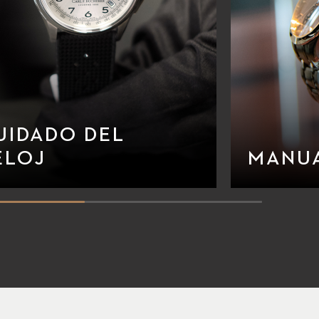
UIDADO DEL
ELOJ
MANU