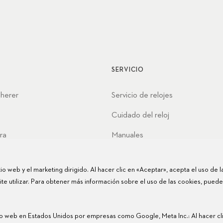
SERVICIO
cherer
Servicio de relojes
Cuidado del reloj
ra
Manuales
nes
Preguntas frecuentes
itio web y el marketing dirigido. Al hacer clic en «Aceptar», acepta el uso de 
Centros de servicio
e utilizar. Para obtener más información sobre el uso de las cookies, puede
tio web en Estados Unidos por empresas como Google, Meta Inc.: Al hacer cl