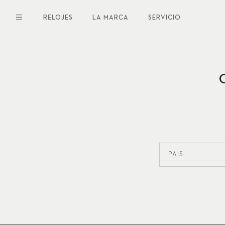
Pasar
al
RELOJES
LA MARCA
SERVICIO
contenido
principal
PAÍS