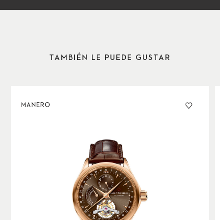
la persona que lleva el reloj también pueden tener un
efecto adverso sobre la precisión del reloj. Para minimizar
estas influencias, el volante del reloj se monta dentro de
una jaula giratoria: el tourbillon. Esta disposición permite
que el volante y el escape giren sobre sí mismos y
TAMBIÉN LE PUEDE GUSTAR
funcionen independientemente de la posición del reloj. La
solución es tan ingeniosa como compleja y requiere la
mayor de las habilidades por parte del relojero.
MANERO