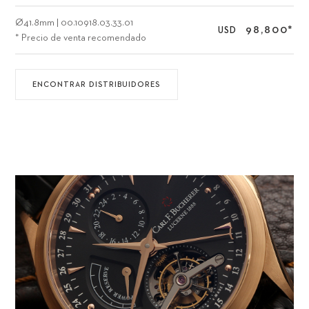
Ø
41.8mm
|
00.10918.03.33.01
98,800
*
USD
* Precio de venta recomendado
ENCONTRAR DISTRIBUIDORES