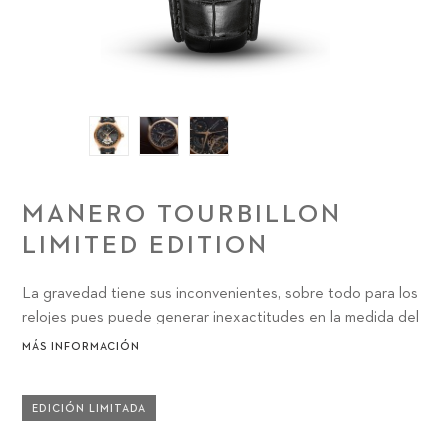
MANERO TOURBILLON
LIMITED EDITION
La gravedad tiene sus inconvenientes, sobre todo para los
relojes pues puede generar inexactitudes en la medida del
tiempo. Para intentar contrarrestar estas inexactitudes, se
MÁS INFORMACIÓN
desarrolló en el siglo XVIII el primer tourbillon, palabra
francesa que significa torbellino.
EDICIÓN LIMITADA