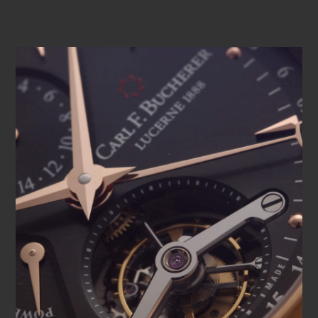
eje una vez por minuto, compensando cualquier desviación
de marcha causada por la gravedad de la Tierra. Una
característica particularmente llamativa del Manero
Tourbillon es la posibilidad de contemplar el tourbillon, pues
revela este complejo mecanismo en todo su esplendor.
Este magnífico reloj se completa con una esfera de estilo
armonioso, en consonancia con la fuerte personalidad y la
elegancia del Manero Tourbillon. El Manero Tourbillon, una
verdadera obra de arte.