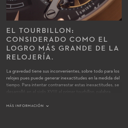
EL TOURBILLON:
CONSIDERADO COMO EL
LOGRO MÁS GRANDE DE LA
RELOJERÍA.
La gravedad tiene sus inconvenientes, sobre todo para los
relojes pues puede generar inexactitudes en la medida del
tiempo. Para intentar contrarrestar estas inexactitudes, se
desarrolló en el siglo XVIII el primer tourbillon, palabra
francesa que significa torbellino. Su función es la de
compensar los efectos gravitacionales sobre la exactitud
MÁS INFORMACIÓN
de los relojes mecánicos. Esta invención resulta de gran
relevancia tanto para los relojes de pulsera como para los
de bolsillo, pues las fuerzas generadas por el movimiento de