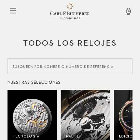
Pasar
al
contenido
principal
TODOS LOS RELOJES
NUESTRAS SELECCIONES
TECNOLOGÍA
HAUTE
EDICIONES