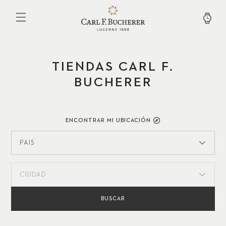
Pasar
al
contenido
principal
TIENDAS CARL F.
BUCHERER
ENCONTRAR MI UBICACIÓN
PAÍS
CIUDAD
BUSCAR