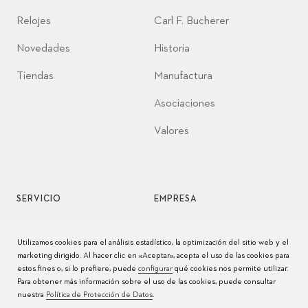
Relojes
Carl F. Bucherer
Novedades
Historia
Tiendas
Manufactura
Asociaciones
Valores
SERVICIO
EMPRESA
Servicio de relojes
Jobs
Utilizamos cookies para el análisis estadístico, la optimización del sitio web y el
marketing dirigido. Al hacer clic en «Aceptar», acepta el uso de las cookies para
Cuidado del reloj
Prensa
estos fines o, si lo prefiere, puede
configurar
qué cookies nos permite utilizar.
Para obtener más información sobre el uso de las cookies, puede consultar
Manuales
Contacto
nuestra
Política de Protección de Datos
.