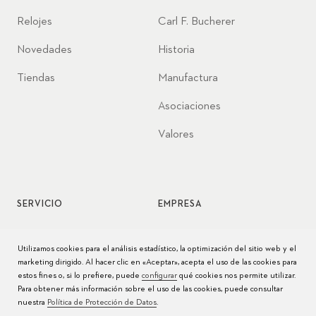
Relojes
Carl F. Bucherer
Novedades
Historia
Tiendas
Manufactura
Asociaciones
Valores
SERVICIO
EMPRESA
Servicio de relojes
Jobs
Utilizamos cookies para el análisis estadístico, la optimización del sitio web y el
marketing dirigido. Al hacer clic en «Aceptar», acepta el uso de las cookies para
Cuidado del reloj
Prensa
estos fines o, si lo prefiere, puede
configurar
qué cookies nos permite utilizar.
Para obtener más información sobre el uso de las cookies, puede consultar
Manuales
Contacto
nuestra
Política de Protección de Datos
.