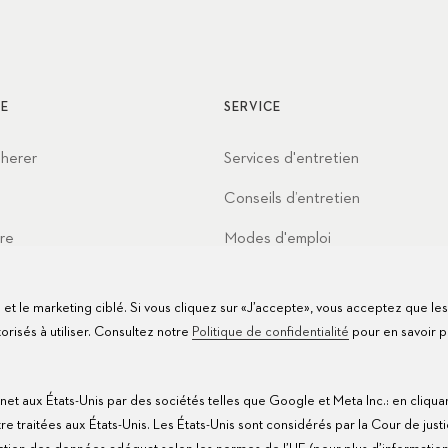
E
SERVICE
cherer
Services d'entretien
Conseils d’entretien
re
Modes d'emploi
t
FAQ
te et le marketing ciblé. Si vous cliquez sur «J’accepte», vous acceptez que le
Centres de service
isés à utiliser. Consultez notre
Politique de confidentialité
pour en savoir p
net aux États-Unis par des sociétés telles que Google et Meta Inc.: en cliqua
traitées aux États-Unis. Les États-Unis sont considérés par la Cour de justi