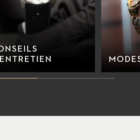
ONSEILS
’ENTRETIEN
MODES