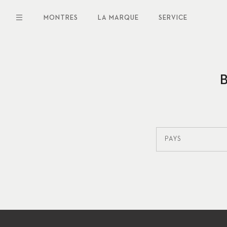
Aller
au
MONTRES
LA MARQUE
SERVICE
contenu
principal
PAYS