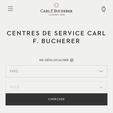
Aller
au
contenu
principal
CENTRES DE SERVICE CARL
F. BUCHERER
ME GÉOLOCALISER
PAYS
VILLE
CHERCHER