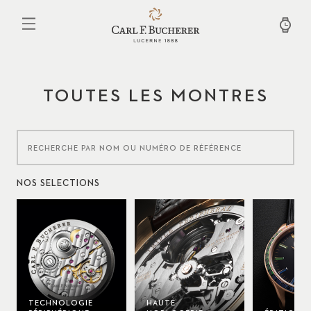
Aller
au
contenu
principal
TOUTES LES MONTRES
NOS SÉLECTIONS
TECHNOLOGIE
HAUTE