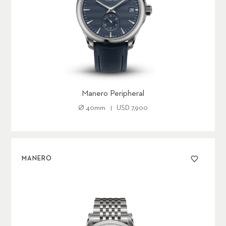
Manero Peripheral
Ø
40mm
USD 7,900
MANERO