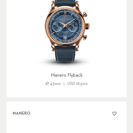
Manero Flyback
Ø
43mm
USD 18,500
MANERO