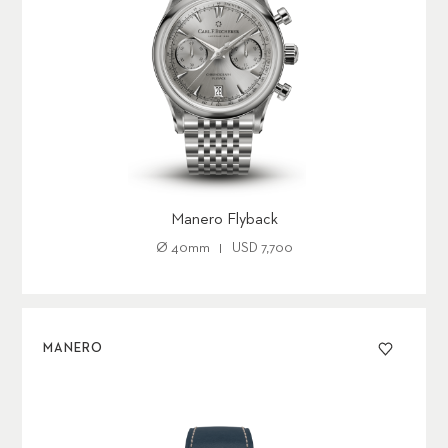
Manero Flyback
Ø
40mm
USD 7,700
MANERO