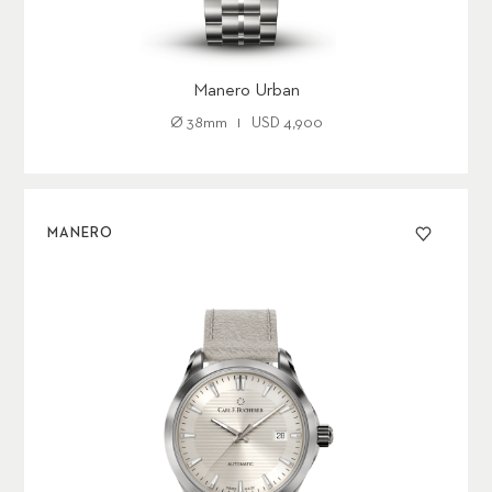
Manero Urban
Ø
38mm
USD 4,900
MANERO