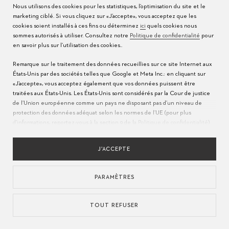
Nous utilisons des cookies pour les statistiques, l’optimisation du site et le
marketing ciblé. Si vous cliquez sur «J’accepte», vous acceptez que les
cookies soient installés à ces fins ou déterminez
ici
quels cookies nous
sommes autorisés à utiliser. Consultez notre
Politique de confidentialité
pour
en savoir plus sur l’utilisation des cookies..
Remarque sur le traitement des données recueillies sur ce site Internet aux
États-Unis par des sociétés telles que Google et Meta Inc.: en cliquant sur
«J’accepte», vous acceptez également que vos données puissent être
traitées aux États-Unis. Les États-Unis sont considérés par la Cour de justice
de l’Union européenne comme un pays ne disposant pas d’un niveau de
protection des données adéquat selon les normes de l’UE (pour plus
d’informations, reportez-vous à la section 9 de la
Politique de confidentialité
).
Veuillez indiquer
ici
que seuls les cookies essentiels sont autorisés pour
assurer que le transfert décrit ci-dessus n’a pas lieu.
J’ACCEPTE
Manero Tourbillon DoublePeripheral
PARAMÈTRES
Ø
43mm
USD 80,500
88
MONTRES
Résultats
TOUT REFUSER
RÉINITIALISER LE FILTRE
FILTRE
1