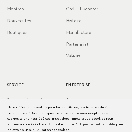
Montres
Carl F. Bucherer
Nouveautés
Histoire
Boutiques
Manufacture
Partenariat
Valeurs
SERVICE
ENTREPRISE
Services d'entretien
Jobs
Nous utilisons des cookies pour les statistiques, l’optimisation du site et le
Conseils d’entretien
Presse
marketing ciblé. Si vous cliquez sur «J’accepte», vous acceptez que les
cookies soient installés à ces fins ou déterminez
ici
quels cookies nous
Modes d'emploi
Contact
sommes autorisés à utiliser. Consultez notre
Politique de confidentialité
pour
en savoir plus sur l’utilisation des cookies..