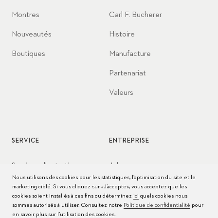
Montres
Carl F. Bucherer
Nouveautés
Histoire
Boutiques
Manufacture
Partenariat
Valeurs
SERVICE
ENTREPRISE
Services d'entretien
Jobs
Nous utilisons des cookies pour les statistiques, l’optimisation du site et le
Conseils d’entretien
Presse
marketing ciblé. Si vous cliquez sur «J’accepte», vous acceptez que les
cookies soient installés à ces fins ou déterminez
ici
quels cookies nous
Modes d'emploi
Contact
sommes autorisés à utiliser. Consultez notre
Politique de confidentialité
pour
en savoir plus sur l’utilisation des cookies..