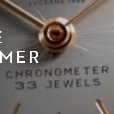
E
IMER