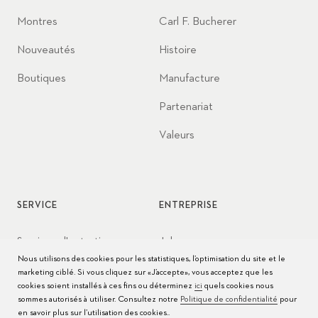
Montres
Carl F. Bucherer
Nouveautés
Histoire
Boutiques
Manufacture
Partenariat
Valeurs
SERVICE
ENTREPRISE
Services d'entretien
Jobs
Nous utilisons des cookies pour les statistiques, l’optimisation du site et le
Conseils d’entretien
Presse
marketing ciblé. Si vous cliquez sur «J’accepte», vous acceptez que les
cookies soient installés à ces fins ou déterminez
ici
quels cookies nous
Modes d'emploi
Contact
sommes autorisés à utiliser. Consultez notre
Politique de confidentialité
pour
en savoir plus sur l’utilisation des cookies..