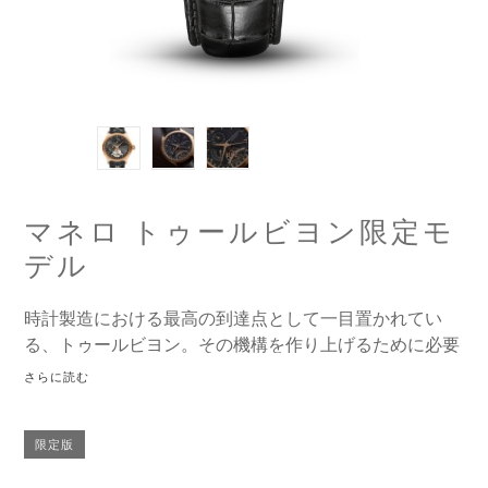
マネロ トゥールビヨン限定モ
デル
時計製造における最高の到達点として一目置かれてい
る、トゥールビヨン。その機構を作り上げるために必要
な絶対的正確さ、精巧さを主張できる職人はごく少数に
さらに読む
すぎません
限定版