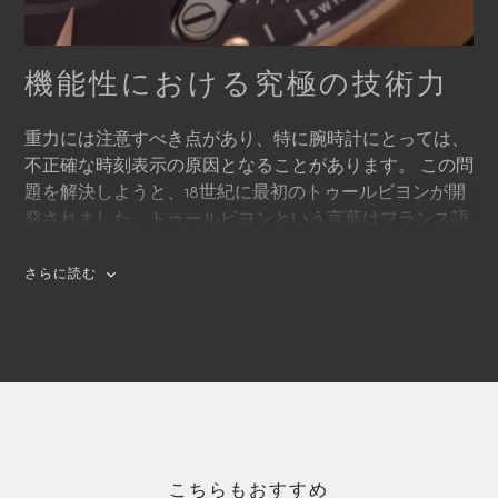
機能性における究極の技術力
重力には注意すべき点があり、特に腕時計にとっては、
不正確な時刻表示の原因となることがあります。 この問
題を解決しようと、18世紀に最初のトゥールビヨンが開
発されました。トゥールビヨンという言葉はフランス語
で「旋風」という意味を持っています。 トゥールビヨン
は、機械時計の重力による精度の誤差を相殺する機能を
さらに読む
果たします。重力による誤差は、腕時計と懐中時計の両
方に影響を与え、腕時計では時計を身に付けている人の
腕の動きによる力が時計の精度に悪影響を及ぼすことが
あります。この悪影響を最低限に抑えるために、時計の
テンプを回転キャリッジに取り付けました。この回転キ
ャリッジがトゥールビヨンです。これによりテンプと脱
進機は、それ自身の周囲を回転することとなり、時計の
姿勢の影響を受けずに稼動することができます。この技
こちらもおすすめ