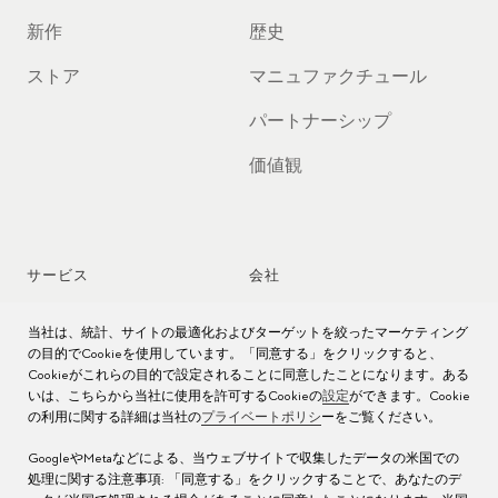
新作
歴史
ストア
マニュファクチュール
パートナーシップ
価値観
サービス
会社
時計アフターサービス
ジョブズ
当社は、統計、サイトの最適化およびターゲットを絞ったマーケティング
の目的でCookieを使用しています。「同意する」をクリックすると、
時計のお手入れ
プレス
Cookieがこれらの目的で設定されることに同意したことになります。ある
いは、こちらから当社に使用を許可するCookieの
設定
ができます。Cookie
の利用に関する詳細は当社の
プライベートポリシ
ーをご覧ください。
取扱説明書
お問い合わせ先
GoogleやMetaなどによる、当ウェブサイトで収集したデータの米国での
よくある質問
処理に関する注意事項: 「同意する」をクリックすることで、あなたのデ