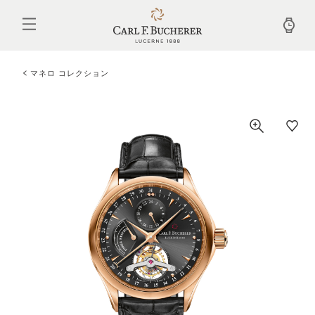
メ
イ
ン
コ
ン
テ
マネロ コレクション
ン
ツ
に
移
動