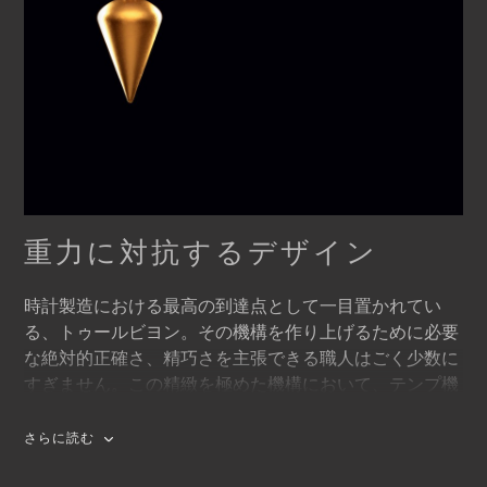
重力に対抗するデザイン
時計製造における最高の到達点として一目置かれてい
る、トゥールビヨン。その機構を作り上げるために必要
な絶対的正確さ、精巧さを主張できる職人はごく少数に
すぎません。この精緻を極めた機構において、テンプ機
構は、自ら1分に1回転するキャリッジに収められてお
り、地球の重力による精度のズレを克服します。 マネロ
さらに読む
トゥールビヨンの際立った特徴として、トゥールビヨン