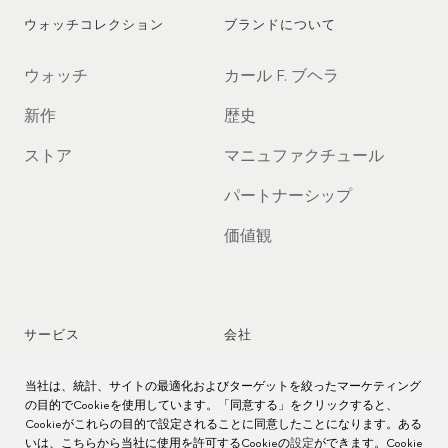
ウォッチコレクション
ブランドについて
ウォッチ
カール F. ブヘラ
新作
歴史
ストア
マニュファクチュール
パートナーシップ
価値観
サービス
会社
時計アフターサービス
ジョブズ
当社は、統計、サイトの最適化およびターゲットを絞ったマーケティング
の目的でCookieを使用しています。「同意する」をクリックすると、
Cookieがこれらの目的で設定されることに同意したことになります。ある
時計のお手入れ
プレス
いは、こちらから当社に使用を許可するCookieの
設定
ができます。Cookie