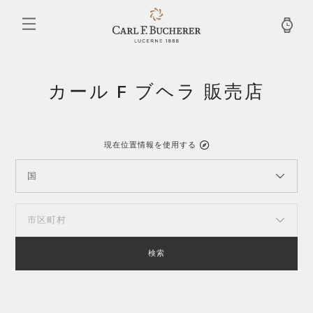
メ
イ
ン
コ
ン
テ
ン
カール F ブヘラ 販売店
ツ
に
移
動
現在位置情報を使用する
国
市区町村
検索