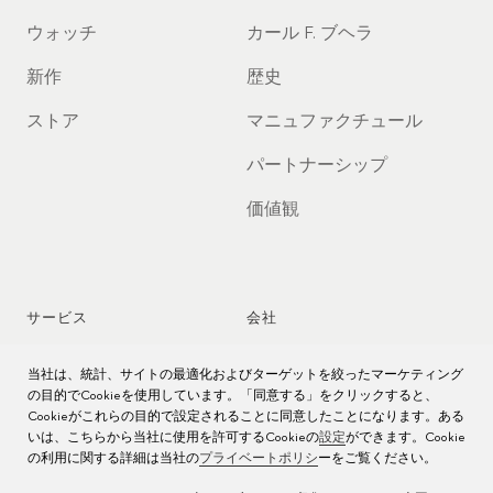
ウォッチ
カール F. ブヘラ
新作
歴史
ストア
マニュファクチュール
パートナーシップ
価値観
サービス
会社
時計アフターサービス
ジョブズ
当社は、統計、サイトの最適化およびターゲットを絞ったマーケティング
の目的でCookieを使用しています。「同意する」をクリックすると、
時計のお手入れ
プレス
Cookieがこれらの目的で設定されることに同意したことになります。ある
いは、こちらから当社に使用を許可するCookieの
設定
ができます。Cookie
の利用に関する詳細は当社の
プライベートポリシ
ーをご覧ください。
取扱説明書
お問い合わせ先