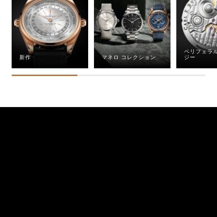
ペリフェラ
新作
マネロ コレクション
ジー