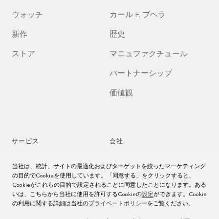
ウォッチ
カール F. ブヘラ
新作
歴史
ストア
マニュファクチュール
パートナーシップ
価値観
サービス
会社
時計アフターサービス
ジョブズ
当社は、統計、サイトの最適化およびターゲットを絞ったマーケティング
の目的でCookieを使用しています。「同意する」をクリックすると、
時計のお手入れ
プレス
Cookieがこれらの目的で設定されることに同意したことになります。ある
いは、こちらから当社に使用を許可するCookieの
設定
ができます。Cookie
の利用に関する詳細は当社の
プライベートポリシ
ーをご覧ください。
取扱説明書
お問い合わせ先