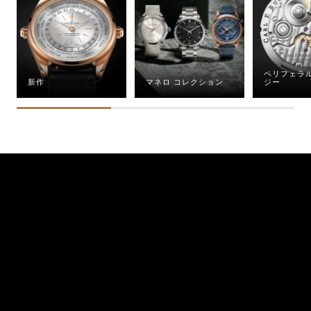
ペリフェラ
新作
マネロ コレクション
ジー