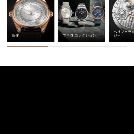
ペリフェラ
新作
マネロ コレクション
ジー