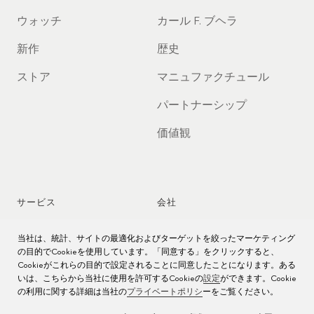
ウォッチ
カール F. ブヘラ
新作
歴史
ストア
マニュファクチュール
パートナーシップ
価値観
サービス
会社
時計アフターサービス
ジョブズ
当社は、統計、サイトの最適化およびターゲットを絞ったマーケティング
の目的でCookieを使用しています。「同意する」をクリックすると、
時計のお手入れ
プレス
Cookieがこれらの目的で設定されることに同意したことになります。ある
いは、こちらから当社に使用を許可するCookieの
設定
ができます。Cookie
の利用に関する詳細は当社の
プライベートポリシ
ーをご覧ください。
取扱説明書
お問い合わせ先