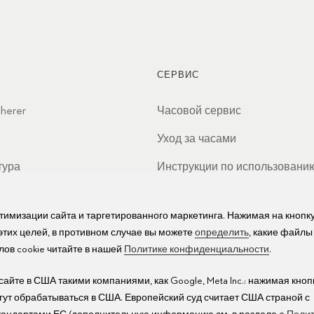
СЕРВИС
cherer
Часовой сервис
Уход за часами
тура
Инструкции по использовани
ы
Часто задаваемые вопросы
птимизации сайта и таргетированного маркетинга. Нажимая на кнопк
Сервисные центры
 этих целей, в противном случае вы можете
определить
, какие файлы
ов cookie читайте в нашей
Политике конфиденциальности
.
йте в США такими компаниями, как Google, Meta Inc.: нажимая кноп
огут обрабатываться в США. Европейский суд считает США страной с