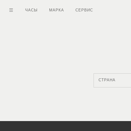
Перейти
к
ЧАСЫ
МАРКА
СЕРВИС
основному
содержанию
СТРАНА