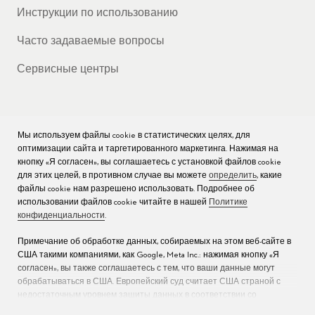
Инструкции по использованию
Часто задаваемые вопросы
Сервисные центры
Мы используем файлы cookie в статистических целях, для
КОМПАНИЯ
оптимизации сайта и таргетированного маркетинга. Нажимая на
кнопку «Я согласен», вы соглашаетесь с установкой файлов cookie
Вакансии
для этих целей, в противном случае вы можете
определить
, какие
файлы cookie нам разрешено использовать. Подробнее об
Пресс
использовании файлов cookie читайте в нашей
Политике
конфиденциальности
.
Связаться с нами
Примечание об обработке данных, собираемых на этом веб-сайте в
США такими компаниями, как Google, Meta Inc.: нажимая кнопку «Я
согласен», вы также соглашаетесь с тем, что ваши данные могут
обрабатываться в США. Европейский суд считает США страной с
недостаточным уровнем защиты данных в соответствии со
стандартами ЕС (дополнительную информацию см. в разделе 9