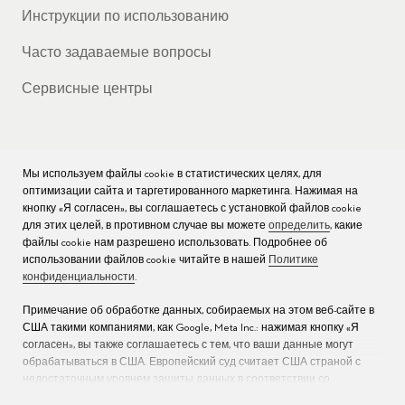
Инструкции по использованию
Часто задаваемые вопросы
Сервисные центры
Мы используем файлы cookie в статистических целях, для
КОМПАНИЯ
оптимизации сайта и таргетированного маркетинга. Нажимая на
кнопку «Я согласен», вы соглашаетесь с установкой файлов cookie
Вакансии
для этих целей, в противном случае вы можете
определить
, какие
файлы cookie нам разрешено использовать. Подробнее об
Пресс
использовании файлов cookie читайте в нашей
Политике
конфиденциальности
.
Связаться с нами
Примечание об обработке данных, собираемых на этом веб-сайте в
США такими компаниями, как Google, Meta Inc.: нажимая кнопку «Я
согласен», вы также соглашаетесь с тем, что ваши данные могут
обрабатываться в США. Европейский суд считает США страной с
недостаточным уровнем защиты данных в соответствии со
стандартами ЕС (дополнительную информацию см. в разделе 9