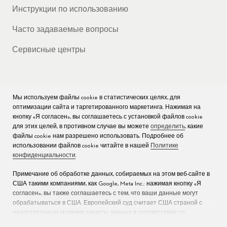
Инструкции по использованию
Часто задаваемые вопросы
Сервисные центры
Мы используем файлы cookie в статистических целях, для
КОМПАНИЯ
оптимизации сайта и таргетированного маркетинга. Нажимая на
кнопку «Я согласен», вы соглашаетесь с установкой файлов cookie
Вакансии
для этих целей, в противном случае вы можете
определить
, какие
файлы cookie нам разрешено использовать. Подробнее об
Пресс
использовании файлов cookie читайте в нашей
Политике
конфиденциальности
.
Связаться с нами
Примечание об обработке данных, собираемых на этом веб-сайте в
США такими компаниями, как Google, Meta Inc.: нажимая кнопку «Я
согласен», вы также соглашаетесь с тем, что ваши данные могут
обрабатываться в США. Европейский суд считает США страной с
недостаточным уровнем защиты данных в соответствии со
стандартами ЕС (дополнительную информацию см. в разделе 9