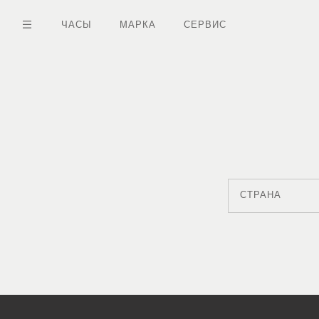
Перейти
к
ЧАСЫ
МАРКА
СЕРВИС
основному
содержанию
СТРАНА