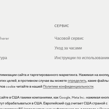
СЕРВИС
cherer
Часовой сервис
Уход за часами
тура
Инструкции по использовани
ы
Часто задаваемые вопросы
птимизации сайта и таргетированного маркетинга. Нажимая на кнопк
Сервисные центры
 этих целей, в противном случае вы можете
определить
, какие файлы
ов cookie читайте в нашей
Политике конфиденциальности
.
йте в США такими компаниями, как Google, Meta Inc.: нажимая кноп
огут обрабатываться в США. Европейский суд считает США страной с