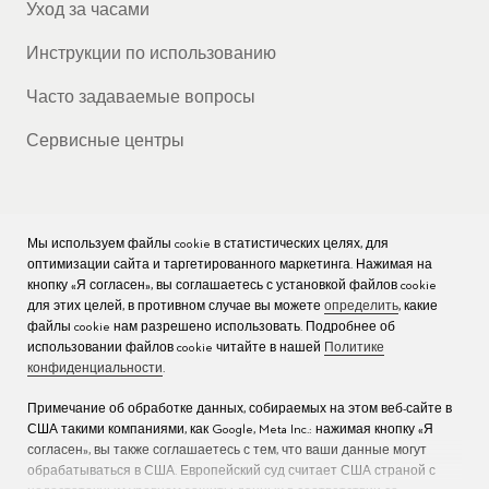
Уход за часами
Инструкции по использованию
Часто задаваемые вопросы
Сервисные центры
Мы используем файлы cookie в статистических целях, для
КОМПАНИЯ
оптимизации сайта и таргетированного маркетинга. Нажимая на
кнопку «Я согласен», вы соглашаетесь с установкой файлов cookie
Вакансии
для этих целей, в противном случае вы можете
определить
, какие
файлы cookie нам разрешено использовать. Подробнее об
Пресс
использовании файлов cookie читайте в нашей
Политике
конфиденциальности
.
Связаться с нами
Примечание об обработке данных, собираемых на этом веб-сайте в
США такими компаниями, как Google, Meta Inc.: нажимая кнопку «Я
согласен», вы также соглашаетесь с тем, что ваши данные могут
обрабатываться в США. Европейский суд считает США страной с