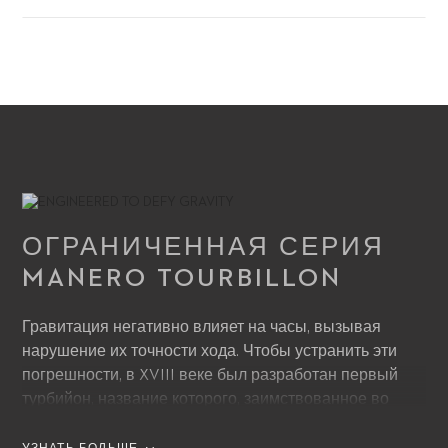
ОГРАНИЧЕННАЯ СЕРИЯ
ВОСПРОИЗВЕСТИ ВИДЕО
MANERO TOURBILLON
Гравитация негативно влияет на часы, вызывая
нарушение их точности хода. Чтобы устранить эти
погрешности, в XVIII веке был разработан первый
турбийон, название которого, заимствованное во
французском языке, означает «вихрь». Основным