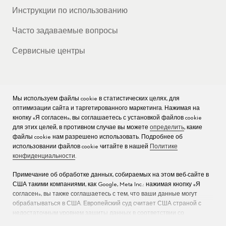
Инструкции по использованию
Часто задаваемые вопросы
Сервисные центры
Мы используем файлы cookie в статистических целях, для
КОМПАНИЯ
оптимизации сайта и таргетированного маркетинга. Нажимая на
кнопку «Я согласен», вы соглашаетесь с установкой файлов cookie
Вакансии
для этих целей, в противном случае вы можете
определить
, какие
файлы cookie нам разрешено использовать. Подробнее об
Пресс
использовании файлов cookie читайте в нашей
Политике
конфиденциальности
.
Связаться с нами
Примечание об обработке данных, собираемых на этом веб-сайте в
США такими компаниями, как Google, Meta Inc.: нажимая кнопку «Я
согласен», вы также соглашаетесь с тем, что ваши данные могут
обрабатываться в США. Европейский суд считает США страной с
недостаточным уровнем защиты данных в соответствии со
стандартами ЕС (дополнительную информацию см. в разделе 9