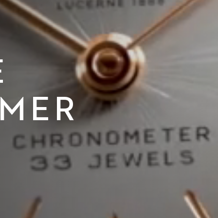
E
IMER