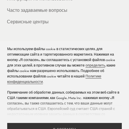
Часто задаваемые вопросы
Сервисные центры
Мы используем файлы cookie в статистических целях, для
КОМПАНИЯ
оптимизации сайта и таргетированного маркетинга. Нажимая на
кнопку «Я согласен», вы соглашаетесь с установкой файлов cookie
Вакансии
для этих целей, в противном случае вы можете
определить
, какие
файлы cookie нам разрешено использовать. Подробнее об
Пресс
использовании файлов cookie читайте в нашей
Политике
конфиденциальности
.
Связаться с нами
Примечание об обработке данных, собираемых на этом веб-сайте в
США такими компаниями, как Google, Meta Inc.: нажимая кнопку «Я
согласен», вы также соглашаетесь с тем, что ваши данные могут
обрабатываться в США. Европейский суд считает США страной с
недостаточным уровнем защиты данных в соответствии со
стандартами ЕС (дополнительную информацию см. в разделе 9
Политики конфиденциальности
). Укажите
здесь
, что разрешены