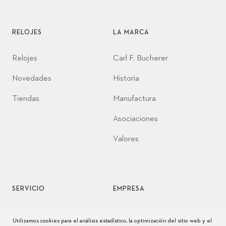
RELOJES
LA MARCA
Relojes
Carl F. Bucherer
Novedades
Historia
Tiendas
Manufactura
Asociaciones
Valores
SERVICIO
EMPRESA
Servicio de relojes
Jobs
Utilizamos cookies para el análisis estadístico, la optimización del sitio web y el