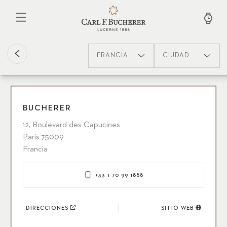
Pasar
al
contenido
principal
FRANCIA
CIUDAD
BUCHERER
12, Boulevard des Capucines
París 75009
Francia
+33 1 70 99 1888
DIRECCIONES
SITIO WEB