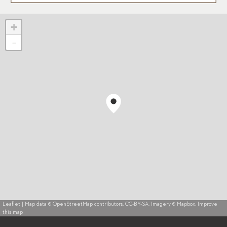
+
-
Leaflet
| Map data ©
OpenStreetMap
contributors,
CC-BY-SA
, Imagery ©
Mapbox
,
Improve
this map