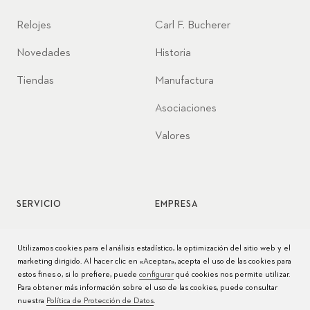
Relojes
Carl F. Bucherer
Novedades
Historia
Tiendas
Manufactura
Asociaciones
Valores
SERVICIO
EMPRESA
Servicio de relojes
Jobs
Utilizamos cookies para el análisis estadístico, la optimización del sitio web y el
marketing dirigido. Al hacer clic en «Aceptar», acepta el uso de las cookies para
Cuidado del reloj
Prensa
estos fines o, si lo prefiere, puede
configurar
qué cookies nos permite utilizar.
Para obtener más información sobre el uso de las cookies, puede consultar
Manuales
Contacto
nuestra
Política de Protección de Datos
.