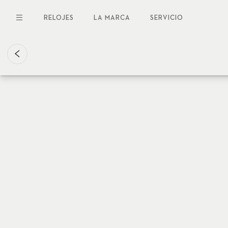
Pasar
al
RELOJES
LA MARCA
SERVICIO
contenido
principal