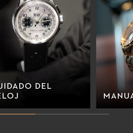
UIDADO DEL
ELOJ
MANU