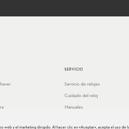
SERVICIO
cherer
Servicio de relojes
Cuidado del reloj
ra
Manuales
nes
Preguntas frecuentes
itio web y el marketing dirigido. Al hacer clic en «Aceptar», acepta el uso de 