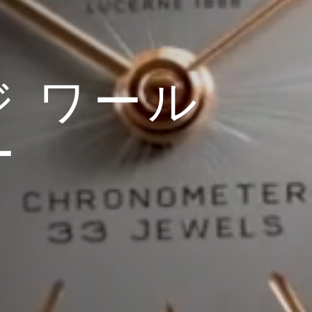
 ワール
ー