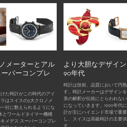
ノメーターとアル
より大胆なデザイン
スーパーコンプレ
90年代
時計は技術、品質において円熟
す。時計メーカーはデザインを
受けた時計がこの時代のアイ
美の解釈が伝統にとらわれない
ラはスイスの3大クロノメ
になっていきます。1990年代
の一社に数えられるようにな
計が主にハイエンド市場で重要
防水とワールドタイマー機構
し、スイスは高級時計の主要供
キメデス スーパーコンプレ
す。