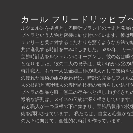
カール フリードリッヒブ
ルツェルンを拠点とする時計ブランドの歴史と発展
ブヘラという人物と密接に結び付いています。彼は
ュアリーと美に対するこだわりを驚くような方法で
共に進化する時計を生み出しました。 1888年、カ
宝飾時計店をルツェルンにオープンし、彼の名は瞬
となりました。彼の二人の息子は、幼い頃から父の
時計職人、もう一人は金細工師の職人として技術を
の優れた技術の組み合わせは、時計の完璧なフォルム
人の技能と時計職人の専門的技術の素晴らしい結び付
ブヘラの製品を唯一無二の存在へと押し上げてきたの
際的な評判は、スイスの伝統に深く根ざしています
者と職人が一つ屋根の下に集まり、宝飾品製作の技
術を調和させています。 私たちは、自立と心豊かな
の人々に向けて、個性的な時計を作っています。