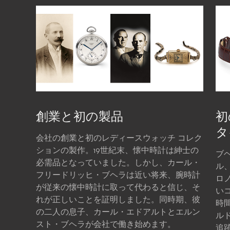
創業と初の製品
初
タ
会社の創業と初のレディースウォッチ コレク
ションの製作。19世紀末、懐中時計は紳士の
ブ
必需品となっていました。しかし、カール・
ル
フリードリッヒ・ブヘラは近い将来、腕時計
ロ
が従来の懐中時計に取って代わると信じ、そ
い
れが正しいことを証明しました。同時期、彼
時
の二人の息子、カール・エドアルトとエルン
ル
スト・ブヘラが会社で働き始めます。
追