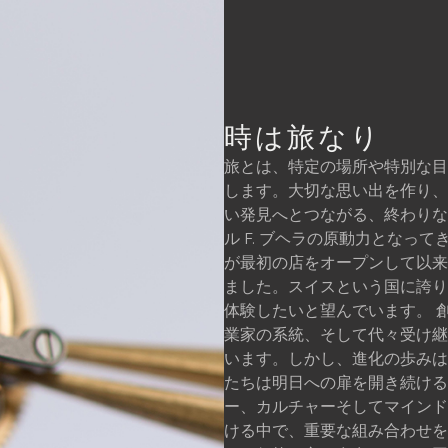
て
時は旅なり
旅とは、特定の場所や特別な目
します。大切な思い出を作り、
い発見へとつながる、終わりな
ル F. ブヘラの原動力となって
が最初の店をオープンして以来
ました。スイスという国に誇り
体験したいと望んでいます。 
業家の系統、そして代々受け継
います。しかし、進化の歩みは
たちは明日への扉を開き続ける
ー、カルチャーそしてマインド
ける中で、重要な組み合わせを表