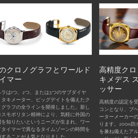
のクロノグラフとワールド
高精度クロ
イマー
キメデス 
ッサー
ヘラは1つ、2つ、または3つのサブダイヤ
、タキメーター、ビッグデイトを備えたク
高精度の認定を
ノグラフの全ラインを開発しました。新し
コンとなり、ブヘ
コスモポリタン精神により、気軽に外国の
ーターメーカー
間を知りたいというニーズが生まれ、ワー
ります。200m
ドタイマーで異なるタイムゾーンの時間を
を兼ね備えたアル
跡することが人気となりました。