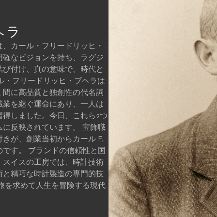
ヘラ
は、カール・フリードリッヒ・
明確なビジョンを持ち、ラグジ
結び付け、真の意味で、時代と
ール・フリードリッヒ・ブヘラは
く間に高品質と独創性の代名詞
職業を継ぐ運命にあり、一人は
習得しました。今日、これら2つ
に反映されています。 宝飾職
きが、創業当初からカール F.
です。 ブランドの信頼性と国
。スイスの工房では、時計技術
術と精巧な時計製造の専門的技
旅を求めて人生を冒険する現代