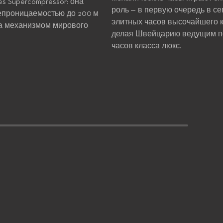
s Supercompressor: она
роль — в первую очередь в се
епроницаемостью до 200 м
элитных часов высочайшего к
а механизмом мирового
делая Швейцарию ведущим 
часов класса люкс.