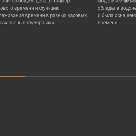
новится общим, делают таймер
модели Archimede
ового времени и функцию
обладала водон
леживания времени в разных часовых
и была оснащен
сах очень популярными.
времени.