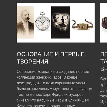
ОСНОВАНИЕ И ПЕРВЫЕ
П
ТВОРЕНИЯ
Т
В
Основание компании и создание первой
коллекции женских часов. В конце
Бух
девятнадцатого века карманные часы
хро
были незаменимым мужским аксессуаром.
доп
Тем не менее, Карл Фридрих Бухерер
тах
считал, что наручные часы в ближайшем
Иде
будущем заменят традиционные