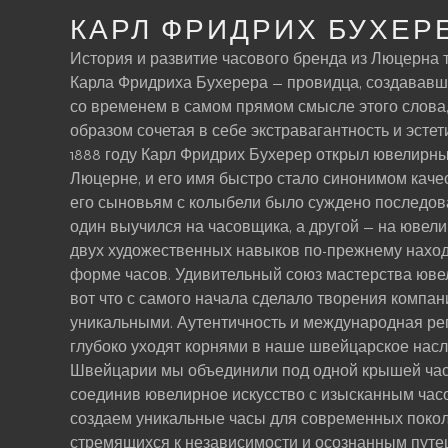
КАРЛ ФРИДРИХ БУХЕР
История и развитие часового бренда из Люцерна 
Карла Фридриха Бухерера — провидца, создававше
со временем в самом прямом смысле этого слова
образом сочетая в себе экстравагантность и эсте
1888 году Карл Фридрих Бухерер открыл ювелирны
Люцерне, и его имя быстро стало синонимом каче
его сыновьям с колыбели было суждено последова
один выучился на часовщика, а другой — на ювели
двух художественных навыков по-прежнему нахо
форме часов. Удивительный союз мастерства юве
вот что с самого начала сделало творения компании
уникальными. Аутентичность и международная ре
глубоко уходят корнями в наше швейцарское насл
Швейцарии мы объединили под одной крышей час
соединив ювелирное искусство с изысканным ча
создаем уникальные часы для современных покол
стремящихся к независимости и осознанным путе