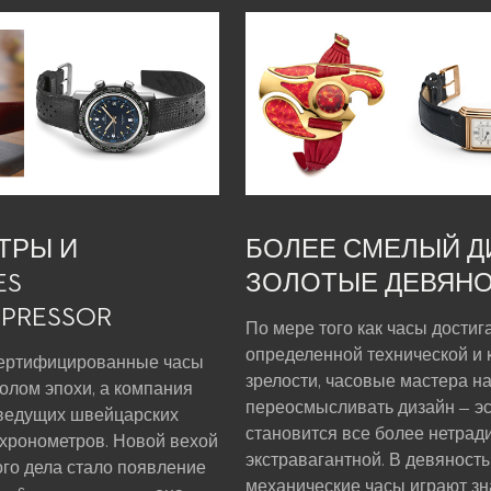
ТРЫ И
БОЛЕЕ СМЕЛЫЙ Д
ES
ЗОЛОТЫЕ ДЕВЯН
PRESSOR
По мере того как часы достиг
определенной технической и 
ертифицированные часы
зрелости, часовые мастера н
олом эпохи, а компания
переосмысливать дизайн — эс
 ведущих швейцарских
становится все более нетрад
хронометров. Новой вехой
экстравагантной. В девяност
ого дела стало появление
механические часы играют з