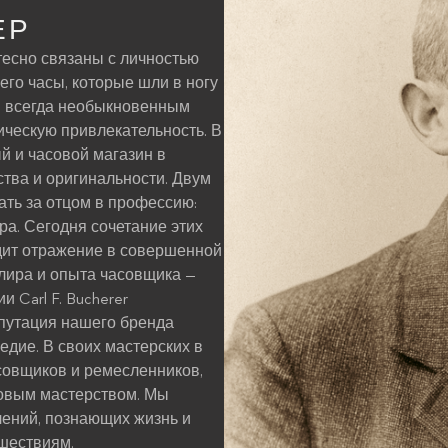
ЕР
тесно связаны с личностью
го часы, которые шли в ногу
, всегда необыкновенным
тическую привлекательность. В
й и часовой магазин в
ства и оригинальности. Двум
ть за отцом в профессию:
ра. Сегодня сочетание этих
дит отражение в совершенной
лира и опыта часовщика —
 Carl F. Bucherer
путация нашего бренда
едие. В своих мастерских в
овщиков и ремесленников,
совым мастерством. Мы
ений, познающих жизнь и
шествиям.