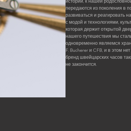
истории, к нашей родословно
передаются из поколения в п
развиваться и реагировать н
с модой и технологиями, культ
которая держит открытой две
нашего путешествия мы стал
одновременно являемся хран
F. Bucherer и CFB, и в этом н
бренд швейцарских часов так
не закончится.