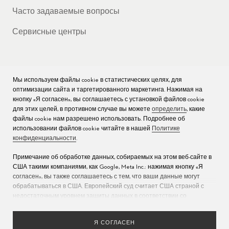
Часто задаваемые вопросы
Сервисные центры
Мы используем файлы cookie в статистических целях, для
КОМПАНИЯ
оптимизации сайта и таргетированного маркетинга. Нажимая на
кнопку «Я согласен», вы соглашаетесь с установкой файлов cookie
Вакансии
для этих целей, в противном случае вы можете
определить
, какие
файлы cookie нам разрешено использовать. Подробнее об
Пресс
использовании файлов cookie читайте в нашей
Политике
конфиденциальности
.
Связаться с нами
Примечание об обработке данных, собираемых на этом веб-сайте в
США такими компаниями, как Google, Meta Inc.: нажимая кнопку «Я
согласен», вы также соглашаетесь с тем, что ваши данные могут
обрабатываться в США. Европейский суд считает США страной с
недостаточным уровнем защиты данных в соответствии со
стандартами ЕС (дополнительную информацию см. в разделе 9
Политики конфиденциальности
). Укажите
здесь
, что разрешены
Я СОГЛАСЕН
только основные файлы cookie, чтобы исключить возможность