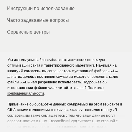
Инструкции по использованию
Часто задаваемые вопросы
Сервисные центры
Мы используем файлы cookie в статистических целях, для
КОМПАНИЯ
оптимизации сайта и таргетированного маркетинга. Нажимая на
кнопку «Я согласен», вы соглашаетесь с установкой файлов cookie
Вакансии
для этих целей, в противном случае вы можете
определить
, какие
файлы cookie нам разрешено использовать. Подробнее об
Пресс
использовании файлов cookie читайте в нашей
Политике
конфиденциальности
.
Связаться с нами
Примечание об обработке данных, собираемых на этом веб-сайте в
США такими компаниями, как Google, Meta Inc.: нажимая кнопку «Я
согласен», вы также соглашаетесь с тем, что ваши данные могут
обрабатываться в США. Европейский суд считает США страной с
недостаточным уровнем защиты данных в соответствии со