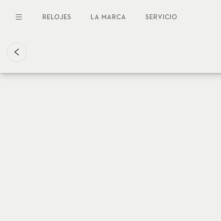
Pasar
al
RELOJES
LA MARCA
SERVICIO
contenido
principal