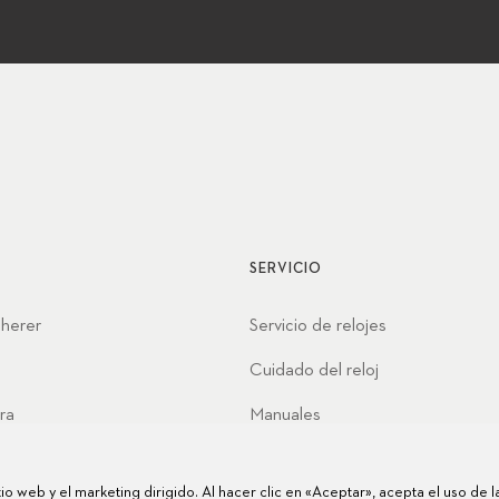
SERVICIO
cherer
Servicio de relojes
Cuidado del reloj
ra
Manuales
nes
Preguntas frecuentes
itio web y el marketing dirigido. Al hacer clic en «Aceptar», acepta el uso de 