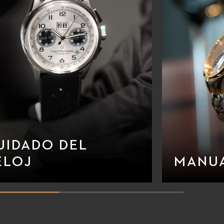
UIDADO DEL
ELOJ
MANU