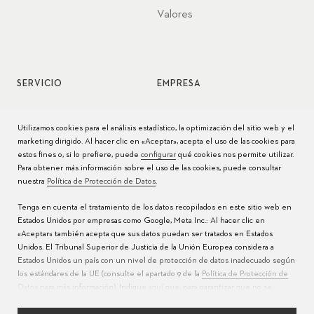
Valores
SERVICIO
EMPRESA
Servicio de relojes
Jobs
Utilizamos cookies para el análisis estadístico, la optimización del sitio web y el
marketing dirigido. Al hacer clic en «Aceptar», acepta el uso de las cookies para
Cuidado del reloj
Prensa
estos fines o, si lo prefiere, puede
configurar
qué cookies nos permite utilizar.
Para obtener más información sobre el uso de las cookies, puede consultar
Manuales
Contacto
nuestra
Política de Protección de Datos
.
Preguntas frecuentes
Tenga en cuenta el tratamiento de los datos recopilados en este sitio web en
Estados Unidos por empresas como Google, Meta Inc.: Al hacer clic en
Centros de servicio
«Aceptar» también acepta que sus datos puedan ser tratados en Estados
Unidos. El Tribunal Superior de Justicia de la Unión Europea considera a
Estados Unidos un país con un nivel de protección de datos inadecuado según
los estándares de la UE (consulte el apartado 9 de la
Política de Protección de
Datos
para más información). Indique
aquí
que, para garantizar que no se
realice la transferencia mencionada anteriormente, solo acepta el uso de