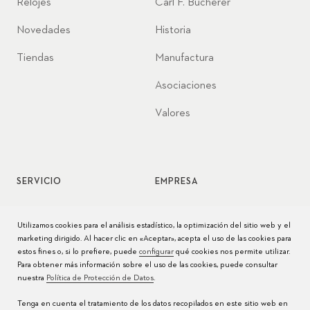
Relojes
Carl F. Bucherer
Novedades
Historia
Tiendas
Manufactura
Asociaciones
Valores
SERVICIO
EMPRESA
Servicio de relojes
Jobs
Utilizamos cookies para el análisis estadístico, la optimización del sitio web y el
marketing dirigido. Al hacer clic en «Aceptar», acepta el uso de las cookies para
Cuidado del reloj
Prensa
estos fines o, si lo prefiere, puede
configurar
qué cookies nos permite utilizar.
Para obtener más información sobre el uso de las cookies, puede consultar
Manuales
Contacto
nuestra
Política de Protección de Datos
.
Preguntas frecuentes
Tenga en cuenta el tratamiento de los datos recopilados en este sitio web en