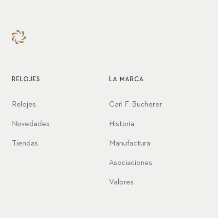
estratégico y su intensa
implicación personal en el
empoderamiento femenino.
¡Disfrute escuchando el
episodio!
RELOJES
LA MARCA
Relojes
Carl F. Bucherer
Novedades
Historia
Tiendas
Manufactura
Asociaciones
Valores