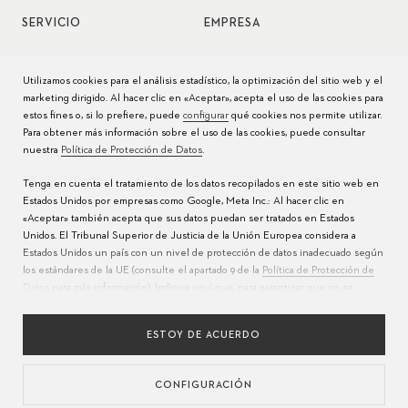
SERVICIO
EMPRESA
Servicio de relojes
Jobs
Utilizamos cookies para el análisis estadístico, la optimización del sitio web y el
marketing dirigido. Al hacer clic en «Aceptar», acepta el uso de las cookies para
Cuidado del reloj
Prensa
estos fines o, si lo prefiere, puede
configurar
qué cookies nos permite utilizar.
Para obtener más información sobre el uso de las cookies, puede consultar
Manuales
Contacto
nuestra
Política de Protección de Datos
.
Preguntas frecuentes
Tenga en cuenta el tratamiento de los datos recopilados en este sitio web en
Estados Unidos por empresas como Google, Meta Inc.: Al hacer clic en
Centros de servicio
«Aceptar» también acepta que sus datos puedan ser tratados en Estados
Unidos. El Tribunal Superior de Justicia de la Unión Europea considera a
Estados Unidos un país con un nivel de protección de datos inadecuado según
los estándares de la UE (consulte el apartado 9 de la
Política de Protección de
Datos
para más información). Indique
aquí
que, para garantizar que no se
realice la transferencia mencionada anteriormente, solo acepta el uso de
cookies esenciales.
ESTOY DE ACUERDO
CONFIGURACIÓN