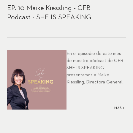
EP. 10 Maike Kiessling - CFB
Podcast - SHE IS SPEAKING
En el episodio de este mes
de nuestro pódcast de CFB
SHE IS SPEAKING
presentamos a Maike
Kiessling, Directora General
de Estée Lauder Companies
Suiza y Mujer Suiza del Año
2021 según Women in
MÁS
Business. Lleva 15 años en
ELC y nos aporta ideas
inspiradoras sobre su
visionario liderazgo