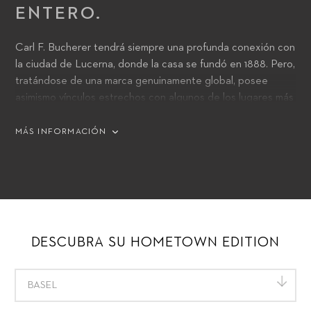
ENTERO.
Carl F. Bucherer tendrá siempre una profunda conexión con
la ciudad de Lucerna, donde la casa se fundó en 1888. Pero,
tratándose de una marca genuinamente global, posee
asimismo vínculos estrechos con algunos de los lugares más
conocidos del mundo, y con sus ediciones Heritage
BiCompax Annual Hometown quiere homenajear a Lucerna
MÁS INFORMACIÓN
y a 16 otras ciudades en que se enorgullece de tener su
hogar.
DESCUBRA SU HOMETOWN EDITION
BASEL