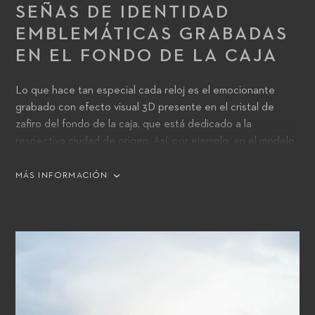
SEÑAS DE IDENTIDAD
EMBLEMÁTICAS GRABADAS
EN EL FONDO DE LA CAJA
Lo que hace tan especial cada reloj es el emocionante
grabado con efecto visual 3D presente en el cristal de
zafiro del fondo de la caja, que está dedicado a la
respectiva ciudad de origen. Así, por ejemplo, en el modelo
Lucerne Edition encontramos el Puente de la Capilla que
es una seña de identidad local, mientras el homenaje a
MÁS INFORMACIÓN
Tokio muestra su perfil urbano con el Monte Fuji al fondo.