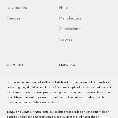
Novedades
Historia
Tiendas
Manufactura
Asociaciones
Valores
SERVICIO
EMPRESA
Servicio de relojes
Jobs
Utilizamos cookies para el análisis estadístico, la optimización del sitio web y el
marketing dirigido. Al hacer clic en «Aceptar», acepta el uso de las cookies para
Cuidado del reloj
Prensa
estos fines o, si lo prefiere, puede
configurar
qué cookies nos permite utilizar.
Para obtener más información sobre el uso de las cookies, puede consultar
Manuales
Contacto
nuestra
Política de Protección de Datos
.
Preguntas frecuentes
Tenga en cuenta el tratamiento de los datos recopilados en este sitio web en
Estados Unidos por empresas como Google, Meta Inc.: Al hacer clic en