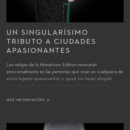
UN SINGULARÍSIMO
TRIBUTO A CIUDADES
APASIONANTES
Los relojes de la Hometown Edition resonarán
emocionalmente en las personas que vivan en cualquiera de
estos lugares apasionantes o, quizá, los hayan elegido
como hogar. Estos impresionantes relojes en edición
limitada constituyen un singular tributo a algunas de las
ciudades más magníficas del mundo, y las personas que los
MÁS INFORMACIÓN
lleven sabrán apreciar esta oportunidad de expresar su
identificación con un lugar especialmente significativo para
ellas.