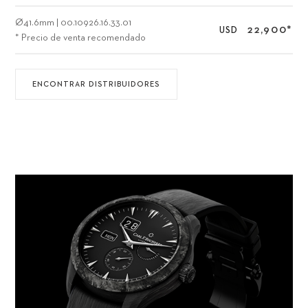
Ø
41.6mm
|
00.10926.16.33.01
22,900
*
USD
* Precio de venta recomendado
ENCONTRAR DISTRIBUIDORES