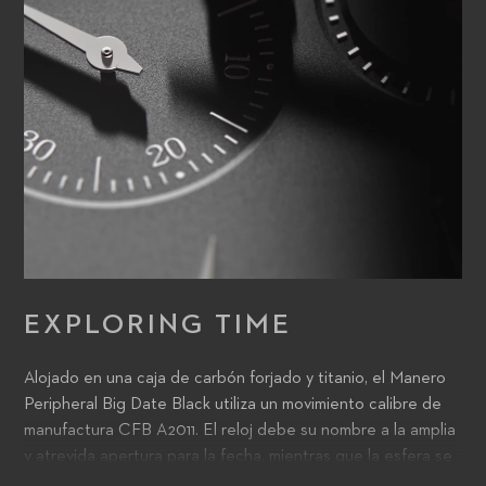
EXPLORING TIME
Alojado en una caja de carbón forjado y titanio, el Manero
Peripheral Big Date Black utiliza un movimiento calibre de
manufactura CFB A2011. El reloj debe su nombre a la amplia
y atrevida apertura para la fecha, mientras que la esfera se
completa con un indicador del día de la semana y esferas