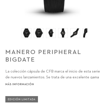
MANERO PERIPHERAL
BIGDATE
La colección cápsula de CFB marca el inicio de esta serie
de nuevos lanzamientos. Se trata de una excelente gama
de cinco relojes que demuestran nuestras 13 décadas de
MÁS INFORMACIÓN
experiencia en la producción y el lanzamiento de magníficos
relojes para nuestros clientes.
EDICIÓN LIMITADA