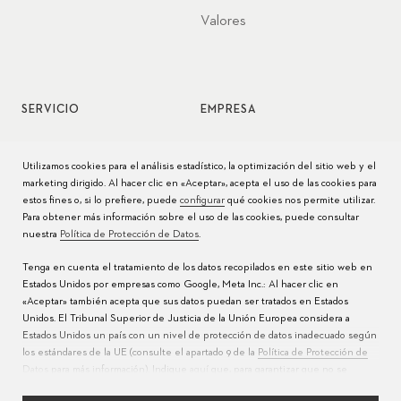
Valores
SERVICIO
EMPRESA
Servicio de relojes
Jobs
Utilizamos cookies para el análisis estadístico, la optimización del sitio web y el
marketing dirigido. Al hacer clic en «Aceptar», acepta el uso de las cookies para
Cuidado del reloj
Prensa
estos fines o, si lo prefiere, puede
configurar
qué cookies nos permite utilizar.
Para obtener más información sobre el uso de las cookies, puede consultar
Manuales
Contacto
nuestra
Política de Protección de Datos
.
Preguntas frecuentes
Tenga en cuenta el tratamiento de los datos recopilados en este sitio web en
Estados Unidos por empresas como Google, Meta Inc.: Al hacer clic en
Centros de servicio
«Aceptar» también acepta que sus datos puedan ser tratados en Estados
Unidos. El Tribunal Superior de Justicia de la Unión Europea considera a
Estados Unidos un país con un nivel de protección de datos inadecuado según
los estándares de la UE (consulte el apartado 9 de la
Política de Protección de
Datos
para más información). Indique
aquí
que, para garantizar que no se
realice la transferencia mencionada anteriormente, solo acepta el uso de