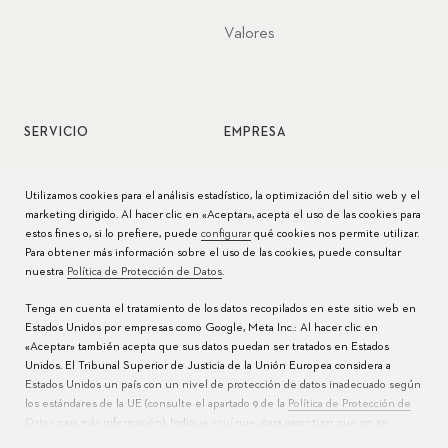
Valores
SERVICIO
EMPRESA
Servicio de relojes
Jobs
Utilizamos cookies para el análisis estadístico, la optimización del sitio web y el
marketing dirigido. Al hacer clic en «Aceptar», acepta el uso de las cookies para
Cuidado del reloj
Prensa
estos fines o, si lo prefiere, puede
configurar
qué cookies nos permite utilizar.
Para obtener más información sobre el uso de las cookies, puede consultar
Manuales
Contacto
nuestra
Política de Protección de Datos
.
Preguntas frecuentes
Tenga en cuenta el tratamiento de los datos recopilados en este sitio web en
Estados Unidos por empresas como Google, Meta Inc.: Al hacer clic en
Centros de servicio
«Aceptar» también acepta que sus datos puedan ser tratados en Estados
Unidos. El Tribunal Superior de Justicia de la Unión Europea considera a
Estados Unidos un país con un nivel de protección de datos inadecuado según
los estándares de la UE (consulte el apartado 9 de la
Política de Protección de
Datos
para más información). Indique
aquí
que, para garantizar que no se
realice la transferencia mencionada anteriormente, solo acepta el uso de