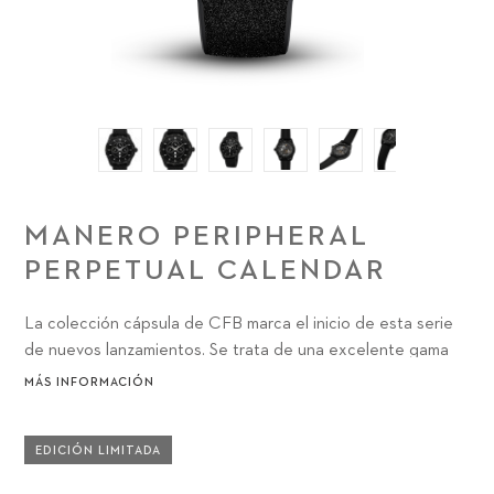
MANERO PERIPHERAL
PERPETUAL CALENDAR
La colección cápsula de CFB marca el inicio de esta serie
de nuevos lanzamientos. Se trata de una excelente gama
de cinco relojes que demuestran nuestras 13 décadas de
MÁS INFORMACIÓN
experiencia en la producción y el lanzamiento de magníficos
relojes para nuestros clientes.
EDICIÓN LIMITADA