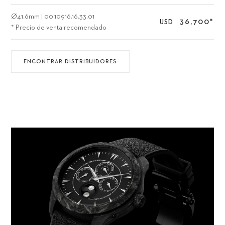
Ø
41.6mm
|
00.10916.16.33.01
36,700
*
USD
* Precio de venta recomendado
ENCONTRAR DISTRIBUIDORES