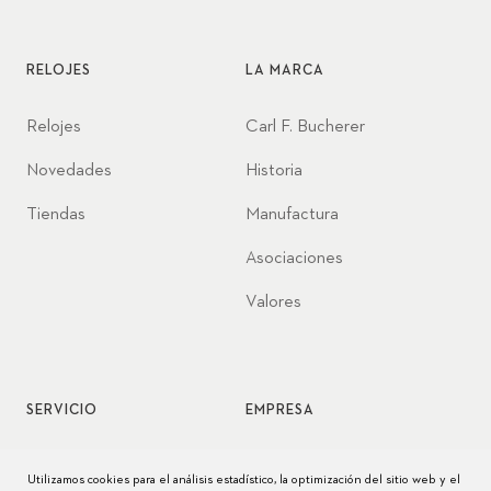
RELOJES
LA MARCA
Relojes
Carl F. Bucherer
Novedades
Historia
Tiendas
Manufactura
Asociaciones
Valores
SERVICIO
EMPRESA
Servicio de relojes
Jobs
Utilizamos cookies para el análisis estadístico, la optimización del sitio web y el