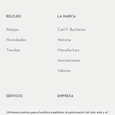
RELOJES
LA MARCA
Relojes
Carl F. Bucherer
Novedades
Historia
Tiendas
Manufactura
Asociaciones
Valores
SERVICIO
EMPRESA
Servicio de relojes
Jobs
Utilizamos cookies para el análisis estadístico, la optimización del sitio web y el